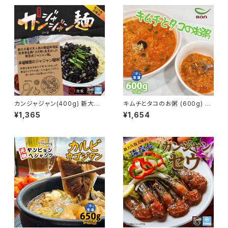
ブデチゲ&ナッコプセ
カンジャジャン(400g) 新大久
キムチとタコのお粥 (600g) 新
保 韓国料理 韓国式カンジャジ
大久保 韓国料理 韓国お粥 おか
¥1,365
¥1,654
ャン麺 韓国食品 YOGIJOA 珍
ゆ 粥 韓国食品 1-2人前 YOGI
食堂
JOA ボンジュク&ビビンバcafe
新大久保店