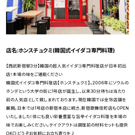
店名:ホンスチュクミ(韓国式イイダコ専門料理)
【西武新宿駅3分】韓国の超人気イイダコ専門料理店が日本初出
店！本場の味をご堪能ください
韓国式イイダコ専門料理店【ホンスチュクミ】。2006年にソウルの
ホンデという大学の街に1号店が誕生し、以来30分待ちは当たり
前の人気店として親しまれております。現在韓国では全18店舗を
展開。日本では1号店の新宿本店に続き、新宿歌舞伎町店もOPEN
いたしました！体にも良い栄養豊富な旨辛イイダコ料理を本場の
味でお楽しみください。テイクアウトは調理前の材料セットも提供
OK◎どうぞお気軽にお立ち寄りを♪