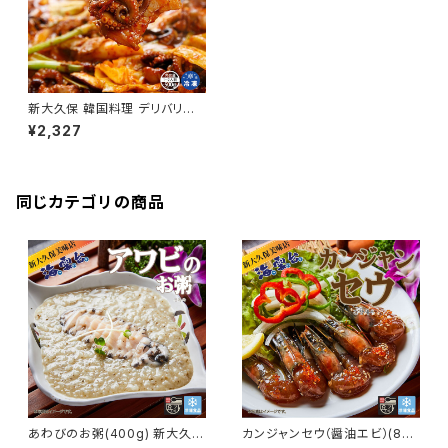
新大久保 韓国料理 デリバリー
チュサム 500g イイダコ サムギ
¥2,327
ョップサル 炒め 1-2人前 YOGI
JOA ホンスチュクミ 新宿本店
同じカテゴリの商品
あわびのお粥(400g) 新大久保
カンジャンセウ（醤油エビ）(8