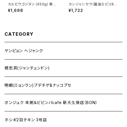
カルビウゴジタン (650g) 新大
カンジャンセウ（醤油エビ）(8
久保 韓国料理 韓国スープ 韓国
本・300g) 新大久保 韓国料理
¥1,698
¥1,722
食品 1-2人前 YOGIJOA ヤン
お取り寄せ 醤油エビ 韓国食品
ピョンヘジャンク
ヨギジョア YOGIJOA 海雲台
CATEGORY
ヤンピョン ヘジャンク
奬忠洞(ジャンチュンドン)
明朗(ミョンラン)ブデチゲ&ナッコプセ
ボンジュク 本粥＆ビビンバcafe 新大久保店（BON）
ホシギ2羽チキン 3号店