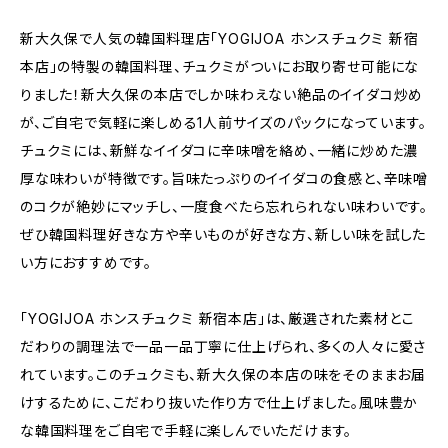
新大久保で人気の韓国料理店「YOGIJOA ホンスチュクミ 新宿
本店」の特製の韓国料理、チュクミがついにお取り寄せ可能にな
りました！新大久保の本店でしか味わえない絶品のイイダコ炒め
が、ご自宅で気軽に楽しめる1人前サイズのパックになっています。
チュクミには、新鮮なイイダコに辛味噌を絡め、一緒に炒めた濃
厚な味わいが特徴です。旨味たっぷりのイイダコの食感と、辛味噌
のコクが絶妙にマッチし、一度食べたら忘れられない味わいです。
ぜひ韓国料理好きな方や辛いものが好きな方、新しい味を試した
い方におすすめです。
「YOGIJOA ホンスチュクミ 新宿本店」は、厳選された素材とこ
だわりの調理法で一品一品丁寧に仕上げられ、多くの人々に愛さ
れています。このチュクミも、新大久保の本店の味をそのままお届
けするために、こだわり抜いた作り方で仕上げました。風味豊か
な韓国料理をご自宅で手軽に楽しんでいただけます。