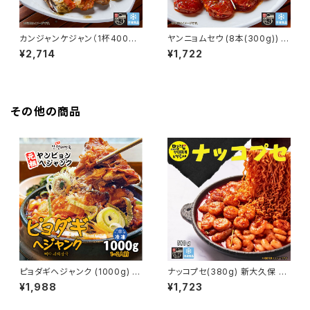
カンジャンケジャン（1杯400～
ヤンニョムセウ (8本(300g)) 新
450g) 新大久保 韓国料理 お
大久保 韓国料理 韓国食品 ヤン
¥2,714
¥1,722
取り寄せ ワタリガニ 醤油ベース
ニョムエビ 海老 YOGIJOA 海
韓国食品 ヨギジョア YOGIJOA
雲台
海雲台(ヘウンデ)
その他の商品
ピョダギヘジャンク (1000g) 新
ナッコプセ(380g) 新大久保 韓
大久保 韓国料理 韓国スープ 韓
国料理 ナッコプセ 韓国食品 海
¥1,988
¥1,723
国食品 1-2人前 YOGIJOA ヤ
鮮鍋 冷凍食品 ミールキット 1人
ンピョンヘジャンク
前 YOGIJOA 明朗(ミョンラン)