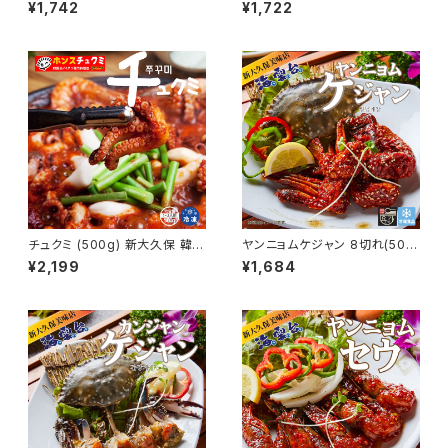
韓国料理 お取り寄せ あわび お
本・300g) 新大久保 韓国料理
¥1,742
¥1,722
粥 韓国食品 1人前 YOGIJOA
お取り寄せ 醤油エビ 韓国食品
ヨギジョア 海雲台
ヨギジョア YOGIJOA 海雲台
チュクミ (500g) 新大久保 韓国
ヤンニョムケジャン 8切れ(500
料理 お取り寄せ イイダコ炒め
g)新大久保 韓国料理 お取り寄
¥2,199
¥1,684
韓国食品 1-2人前 YOGIJOA
せ 韓国かに 韓国食品 YOGIJ
ホンスチュクミ 新宿本店
OA ヨギジョア 海雲台(ヘウン
デ)