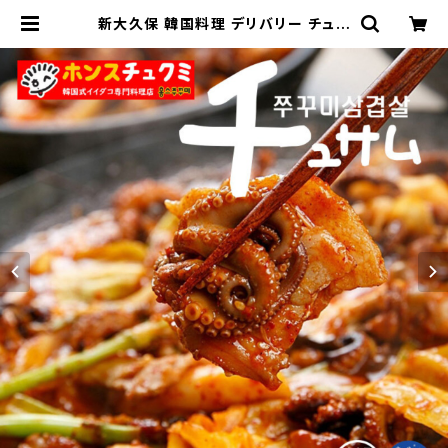
新大久保 韓国料理 デリバリー チュサ
ム 500g イイダコ サムギョップサル
炒め 1-2人前 YOGIJOA ホンスチュ
クミ 新宿本店 | 新大久保デリカショッ
プ YOGIJOA 韓国料理