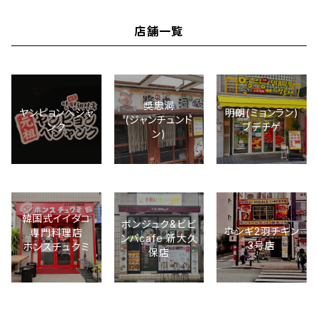
店舗一覧
奬忠洞
ヤンピョンへジャ
明朗(ミョンラン)
(ジャンチュンド
ンク
ブデチゲ
ン)
韓国式イイダコ
ボンジュク&ビビ
ホシギ2羽チキン
専門料理店
ンバcafe 新大久
3号店
ホンスチュクミ
保店