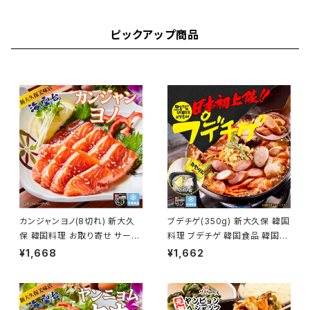
ピックアップ商品
カンジャンヨノ(8切れ) 新大久
ブデチゲ(350g) 新大久保 韓国
保 韓国料理 お取り寄せ サーモ
料理 ブデチゲ 韓国食品 韓国ス
ンの醤油漬け サーモン 韓国食
ープ 1人前 YOGIJOA 明朗(ミ
¥1,668
¥1,662
品 YOGIJOA 海雲台
ョンラン)ブデチゲ&ナッコプセ