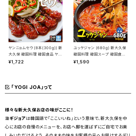
ヤンニョムセウ (8本(300g)) 新
ユッケジャン (680g) 新大久保
大久保 韓国料理 韓国食品 ヤン
韓国料理 韓国スープ 韓国食品
ニョムエビ 海老 YOGIJOA 海
1-2人前 YOGIJOA ヤンピョン
¥1,722
¥1,590
雲台
ヘジャンク
「YOGI JOA」って
様々な新大久保お店の味がここに！
ヨギジョア
は韓国語で「ここいいね」という意味で、新大久保を中
心にお店の自慢のメニューを、お店へ脚を運ばずにご自宅でお楽
しみいただけるよう、そのままの味をお客様の元へお届けするデリ