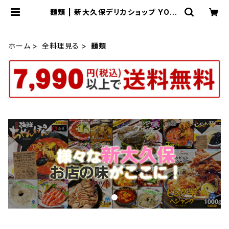
麺類 | 新大久保デリカショップ YOGI
JOA 韓国料理
ホーム
全料理見る
麺類